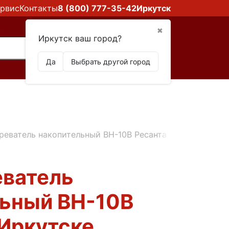
рвис
Контакты
8 (800) 777-35-42
Иркутск
✖
Иркутск ваш город?
Да
Выбрать другой город
реватель накопительный ВН-10В Ресанта в Иркутске
еватель
льный ВН-10В
 Иркутске