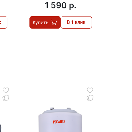
1 590 p.
к
Купить
В 1 клик