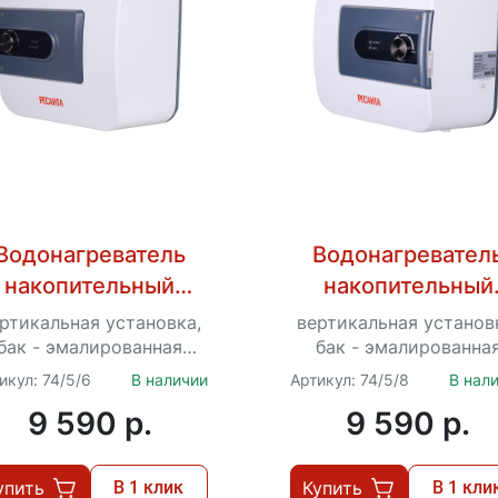
Водонагреватель
Водонагревател
накопительный
накопительный
ВН-15В Ресанта
ВН-15Н Ресанта
ртикальная установка,
вертикальная установ
бак - эмалированная
бак - эмалированна
аль, 15 л, 1.5 кВт, время
сталь, 15 л, 1.5 кВт, вр
икул: 74/5/6
В наличии
Артикул: 74/5/8
В нал
нагрева - 31 мин, до...
нагрева - 31 мин, до..
9 590 p.
9 590 p.
упить
В 1 клик
Купить
В 1 кли