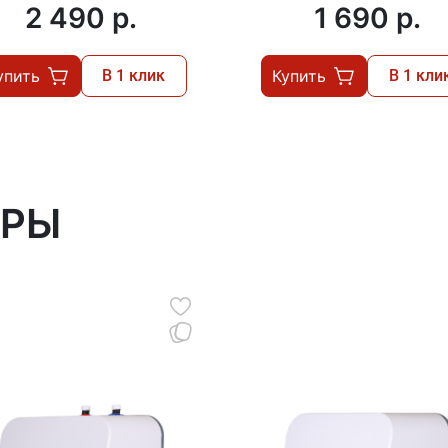
2 490 p.
1 690 p.
упить
В 1 клик
Купить
В 1 кли
АРЫ