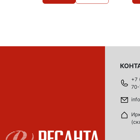
КОНТ
+7 
70-
inf
Ирк
(ск