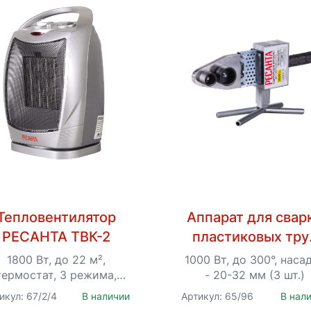
Тепловентилятор
Аппарат для свар
РЕСАНТА ТВК-2
пластиковых тру
Ресанта АСПТ-10
1800 Вт, до 22 м²,
1000 Вт, до 300°, наса
термостат, 3 режима,
- 20-32 мм (3 шт.)
функция поворота
икул: 67/2/4
В наличии
Артикул: 65/96
В нал