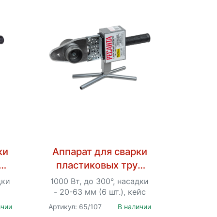
ки
Аппарат для сварки
б
пластиковых труб
00А
Ресанта АСПТ-63/1К
дки
1000 Вт, до 300°, насадки
- 20-63 мм (6 шт.), кейс
ичии
Артикул: 65/107
В наличии