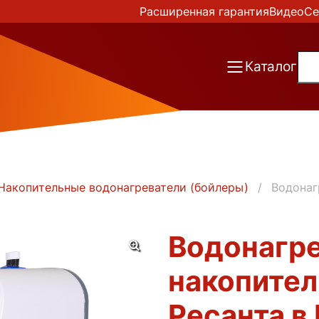
Расширенная гарантия
Видео
Се
Каталог
Накопительные водонагреватели (бойлеры)
Водонаг
Водонагр
накопите
Ресанта в