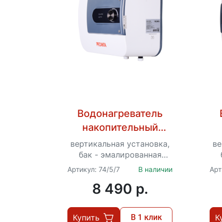
Водонагреватель
накопительный
ВН-10Н Ресанта
вертикальная установка,
ве
бак - эмалированная
сталь, 10 л, 1.5 кВт, время
ст
Артикул: 74/5/7
В наличии
Арт
нагрева - 20 мин, до...
8 490 p.
Купить
В 1 клик
К