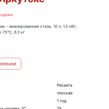
родаже
к - эмалированная сталь, 10 л, 1.5 кВт,
 75°C, 6.3 кг
плении
Ресанта
плоская
1 год
а нагрева, °С
75