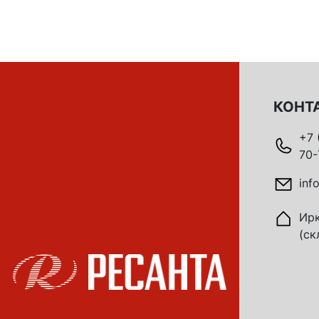
КОНТ
+7 
70-
inf
Ирк
(ск