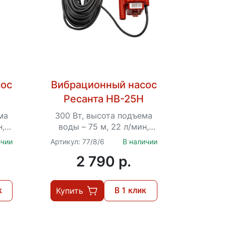
сос
Вибрационный насос
Ресанта НВ-25Н
ма
300 Вт, высота подъема
н,
воды – 75 м, 22 л/мин,
4",
погружение до 3 м, 3/4",
ичии
Артикул: 77/8/6
В наличии
...
термозащита, кабель –
2 790 p.
25...
к
Купить
В 1 клик