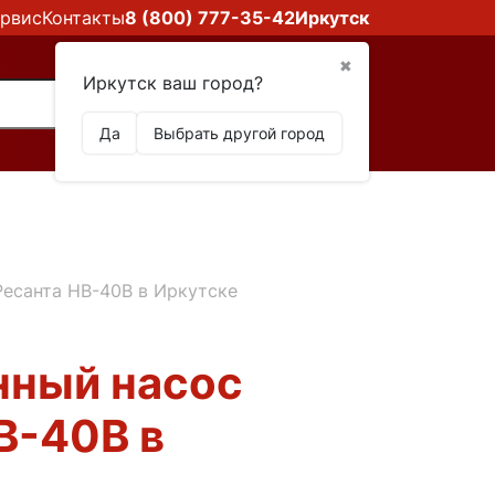
рвис
Контакты
8 (800) 777-35-42
Иркутск
✖
Иркутск ваш город?
Да
Выбрать другой город
есанта НВ-40В в Иркутске
нный насос
В-40В в