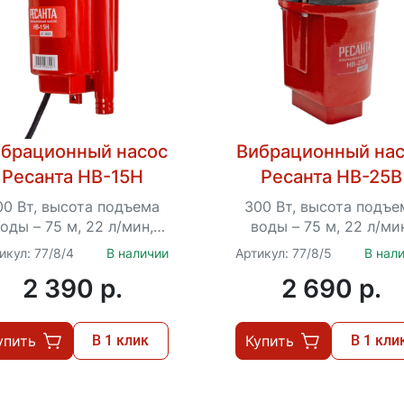
брационный насос
Вибрационный на
Ресанта НВ-15Н
Ресанта НВ-25В
00 Вт, высота подъема
300 Вт, высота подъе
оды – 75 м, 22 л/мин,
воды – 75 м, 22 л/ми
гружение до 3 м, 3/4",
погружение до 3 м, 3/
икул: 77/8/4
В наличии
Артикул: 77/8/5
В нал
ермозащита, кабель –
кабель – 25 м, верхний
2 390 p.
2 690 p.
15...
упить
В 1 клик
Купить
В 1 кли