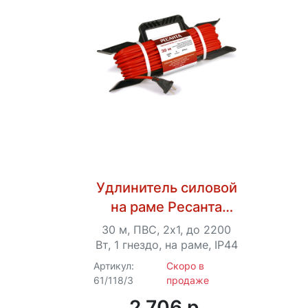
Удлинитель силовой
на раме Ресанта
СУ-2х1-30/1 (IP44)
30 м, ПВС, 2х1, до 2200
Вт, 1 гнездо, на раме, IP44
Артикул:
Скоро в
61/118/3
продаже
2 706 p.