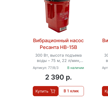
Вибрационный насос
Ви
Ресанта НВ-15В
300 Вт, высота подъема
3
воды – 75 м, 22 л/мин,
в
погружение до 3 м, 3/4",
по
Артикул: 77/8/3
В наличии
Арт
кабель – 15 м, верхний...
т
2 390 p.
Купить
В 1 клик
К