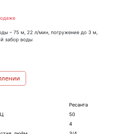
родаже
ды – 75 м, 22 л/мин, погружение до 3 м,
ний забор воды
плении
Ресанта
ГЦ
50
4
стия, дюйм
3/4