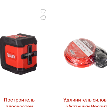
Построитель
Удлинитель силов
плоскостей
б/катушки Ресан