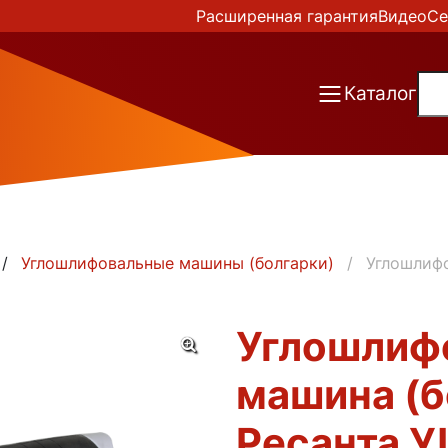
Расширенная гарантия
Видео
Се
Каталог
Углошлифовальные машины (болгарки)
Углошлифо
Углошлиф
машина (б
Ресанта 