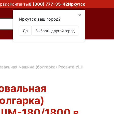
рвис
Контакты
8 (800) 777-35-42
Иркутск
✖
Иркутск ваш город?
Да
Выбрать другой город
вальная машина (болгарка) Ресанта УШМ-180/1800 в И
овальная
олгарка)
УШМ-180/1800 в