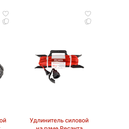
ой
Удлинитель силовой
та
на раме Ресанта