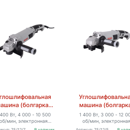
глошлифовальная
Углошлифовальн
ашина (болгарка)
машина (болгарк
Ресанта
Ресанта
 400 Вт, 4 000 - 10 500
1 400 Вт, 3 000 - 12 0
УШМ-150/1400Э
УШМ-125/1400
об/мин, электронная
об/мин, электронна
гулировка оборотов, Ø
регулировка оборотов
икул: 75/12/7
В наличии
Артикул: 75/12/5
В нал