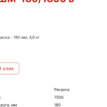
и
диска - 180 мм, 4,9 кг
1 клик
Ресанта
н
7500
руга, мм
180