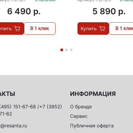
диска - 150 мм, 2.7 кг
диска - 125 мм, 2.6 к
6 490 p.
5 890 p.
упить
В 1 клик
Купить
В 1 кли
АКТЫ
ИНФОРМАЦИЯ
(495) 151-67-68 /+7 (3952)
О бренде
71-62
Сервис
o@resanta.ru
Публичная оферта