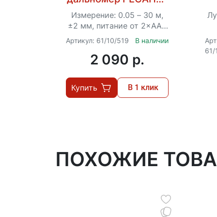
ДЛ-30
Измерение: 0.05 – 30 м,
Лу
±2 мм, питание от 2×ААА
1.5V
с
Артикул: 61/10/519
В наличии
Арт
61/
2 090 p.
Купить
В 1 клик
ПОХОЖИЕ ТОВ