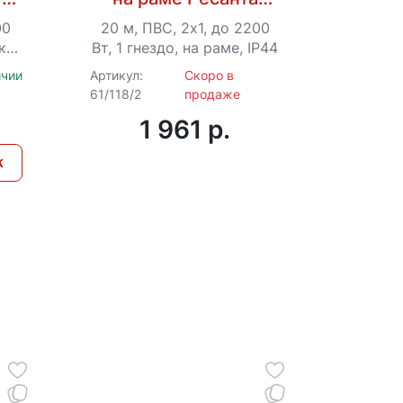
4)
СУ-2х1-20/1 (IP44)
00
20 м, ПВС, 2х1, до 2200
ки,
Вт, 1 гнездо, на раме, IP44
ичии
Артикул:
Скоро в
61/118/2
продаже
1 961 p.
к