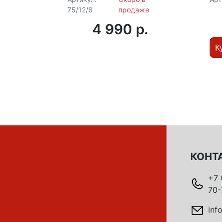
75/12/6
продаже
4 990 p.
К
КОНТ
+7 
70-
inf