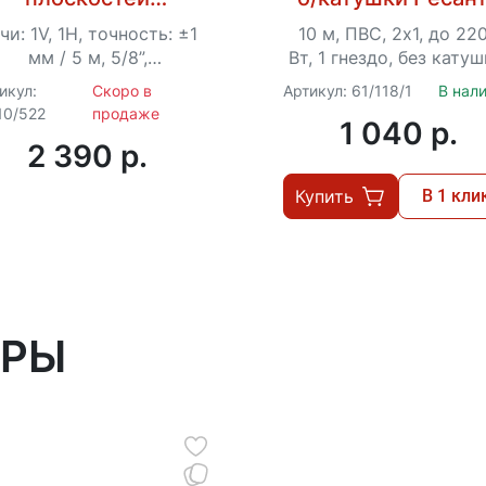
лазерный ПЛ-2
СУ-2х1-10/0 (IP4
чи: 1V, 1H, точность: ±1
10 м, ПВС, 2х1, до 22
Ресанта
мм / 5 м, 5/8”,
Вт, 1 гнездо, без катуш
амовыравнивание ±4°,
IP44
икул:
Скоро в
Артикул: 61/118/1
В нал
питание от 2×АА
10/522
продаже
1 040 p.
2 390 p.
Купить
В 1 кли
АРЫ