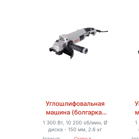
Углошлифовальная
У
машина (болгарка)
м
Ресанта
1 300 Вт, 10 200 об/мин, Ø
1
УШМ-150/1300
диска - 150 мм, 2.6 кг
ре
Артикул:
Скоро в
Арт