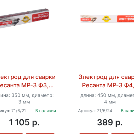
ектрод для сварки
Электрод для сва
есанта МР-3 Ф3,0
Ресанта МР-3 Ф4
Пачка 3 кг
Пачка 1 кг
ина: 350 мм, диаметр:
длина: 450 мм, диаме
3 мм
4 мм
икул: 71/6/21
В наличии
Артикул: 71/6/24
В нал
1 105 p.
389 p.