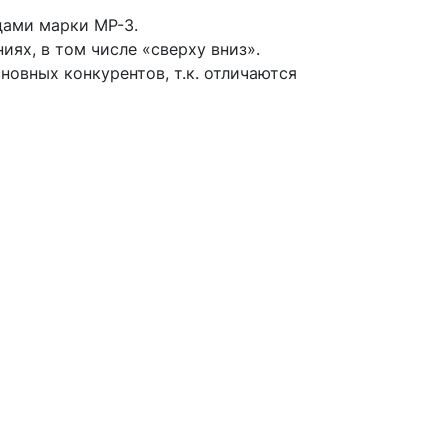
дами марки МР-3.
ях, в том числе «сверху вниз».
овных конкурентов, т.к. отличаются