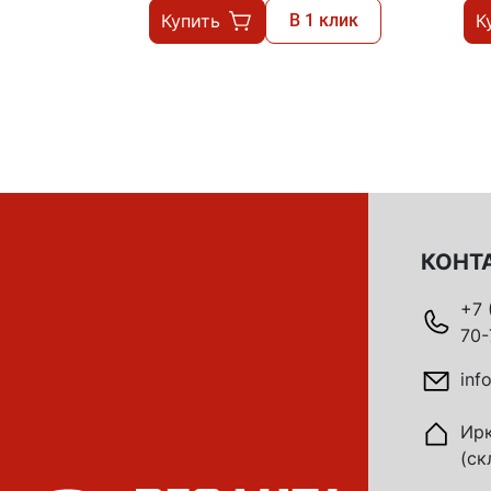
Купить
В 1 клик
К
КОНТ
+7 
70-
inf
Ирк
(ск