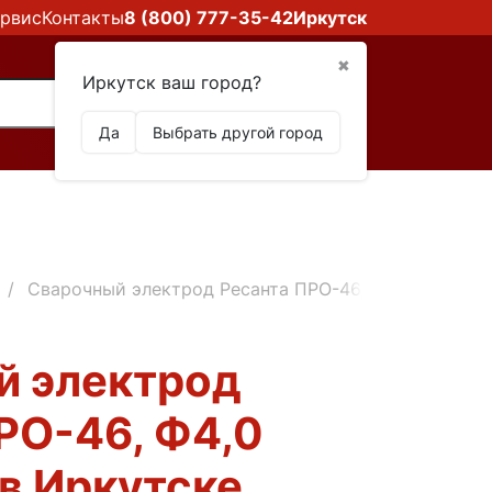
рвис
Контакты
8 (800) 777-35-42
Иркутск
✖
Иркутск ваш город?
Да
Выбрать другой город
Сварочный электрод Ресанта ПРО-46, Ф4,0 Пачка 3к
й электрод
РО-46, Ф4,0
 в Иркутске