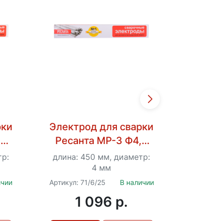
рки
Электрод для сварки
Элект
,0
Ресанта МР-3 Ф4,0
Реса
Пачка 3 кг
П
тр:
длина: 450 мм, диаметр:
длина:
4 мм
ичии
Артикул: 71/6/25
В наличии
Артикул:
900/71/6
1 096 p.