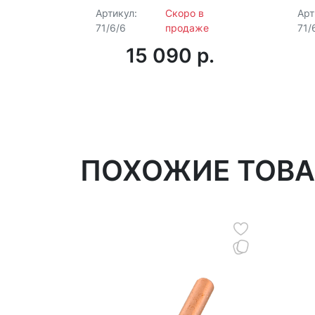
плазменного резака
Артикул:
Скоро в
Арт
Ресанта ИПР-25 и Ресанта
71/6/6
продаже
71/
ИПР-40
15 090 p.
ПОХОЖИЕ ТОВ