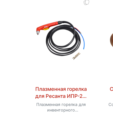
Плазменная горелка
С
для Ресанта ИПР-25,
ИПР-40
Плазменная горелка для
Со
инвенторного