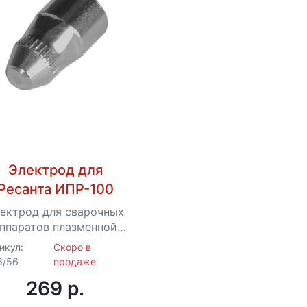
Электрод для
Ресанта ИПР-100
ектрод для сварочных
ппаратов плазменной
резки Ресанта
икул:
Скоро в
6/56
продаже
269 p.