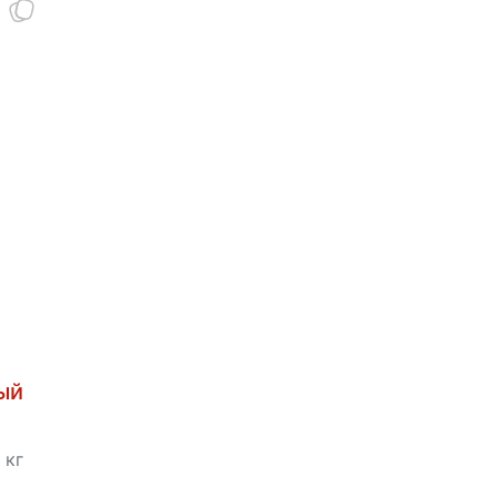
ый
 кг