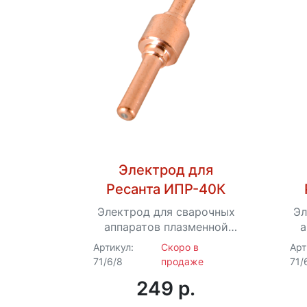
Электрод для
Ресанта ИПР-40К
Электрод для сварочных
Эл
аппаратов плазменной
а
резки Ресанта
Артикул:
Скоро в
Арт
71/6/8
продаже
71/
249 p.