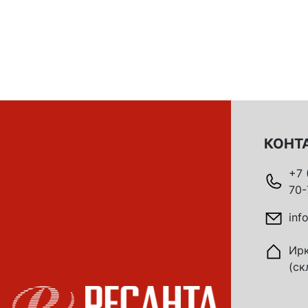
КОНТ
+7 
70-
inf
Ирк
(ск