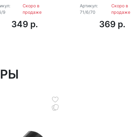
Ресанта
икул:
Скоро в
Артикул:
Скоро в
6/9
продаже
71/6/70
продаже
349 p.
369 p.
АРЫ